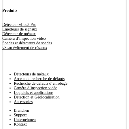
Produits
Détecteur vLoc3 Pro
Emetteurs de signaux
Détecteur de métaux
Caméra d’inspection vidéo
Sondes et détecteurs de sondes
vScan évitement de réseaux
Détecteurs de métaux
Arceau de recherche de défauts
Recherche de défauts d’enrobage
Caméra d’inspection vidéo
Logiciels et applications
Détection et Géolocalisation
Accessories
Branchen
Support
Unternehmen
Kontakt